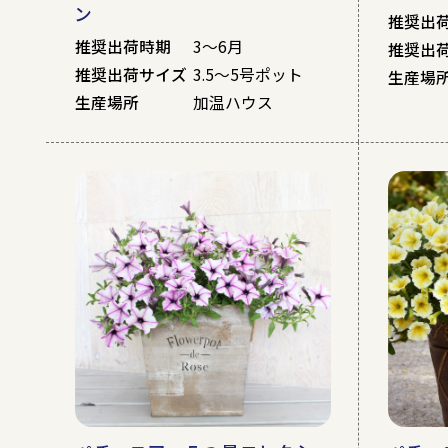
ン
推奨出
推奨出荷時期
3～6月
推奨出
推奨出荷サイズ
3.5～5号ポット
生産場
生産場所
加温ハウス