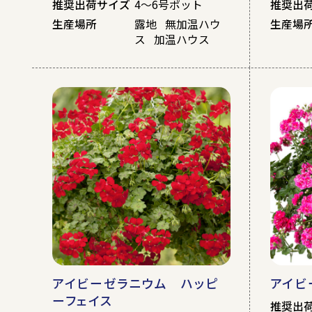
推奨出荷サイズ
4～6号ポット
推奨出
生産場所
露地 無加温ハウ
生産場
ス 加温ハウス
アイビーゼラニウム ハッピ
アイビ
ーフェイス
推奨出