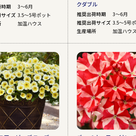
クダブル
荷時期
3～6月
推奨出荷時期
3～6月
荷サイズ
3.5～5号ポット
推奨出荷サイズ
3.5～5号
所
加温ハウス
生産場所
加温ハウ