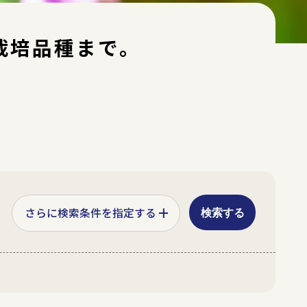
栽培品種まで。
検索する
ジ
紫
その他