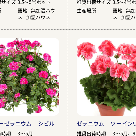
荷サイズ
3.5～5号ポット
推奨出荷サイズ
3.5～4号
所
露地 無加温ハウ
生産場所
露地 無
ス 加温ハウス
ス 加温
ーゼラニウム シビル
ゼラニウム ツーイン
荷時期
3～5月
推奨出荷時期
3～5月、9