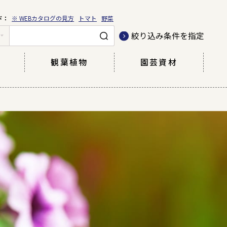
※ WEBカタログの見方
トマト
野菜
絞り込み条件を指定
観葉植物
園芸資材