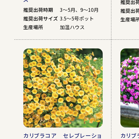
推奨出
推奨出荷時期
3～5月、9～10月
推奨出
推奨出荷サイズ
3.5～5号ポット
生産場
生産場所
加温ハウス
カリブラコア セレブレーショ
カリブ