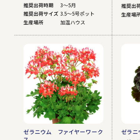
推奨出荷時期
3～5月
推奨出
推奨出荷サイズ
3.5～5号ポット
生産場
生産場所
加温ハウス
ゼラニウム ファイヤーワーク
ゼラニ
ス