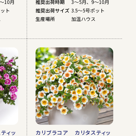
～10月
推奨出荷時期
3～5月、9～10月
ポット
推奨出荷サイズ
3.5～5号ポット
ス
生産場所
加温ハウス
ティッ
カリブラコア カリタスティッ