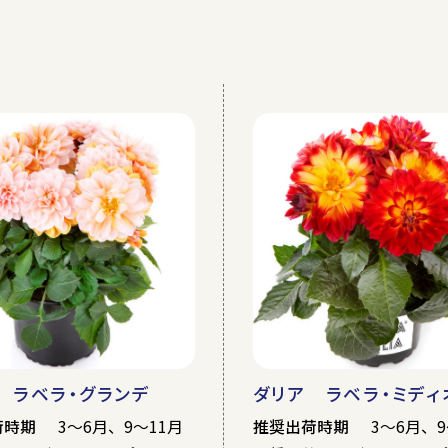
秋
冬
クリス
ウス
加温ハウス
その他
 ラベラ・グランデ
ダリア ラベラ・ミディ
荷時期
3～6月、9～11月
推奨出荷時期
3～6月、9