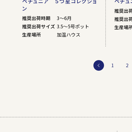
ペチュニア ５つ星コレクショ
ペチュ
ン
推奨出
推奨出荷時期
3～6月
推奨出
推奨出荷サイズ
3.5～5号ポット
生産場
生産場所
加温ハウス
1
2