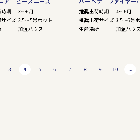
ニア ビーズニーズ
バーベナ ファイヤー
荷時期
3～6月
推奨出荷時期
4～6月
荷サイズ
3.5～5号ポット
推奨出荷サイズ
3.5～6号
所
加温ハウス
生産場所
加温ハウ
3
4
5
6
7
8
9
10
...