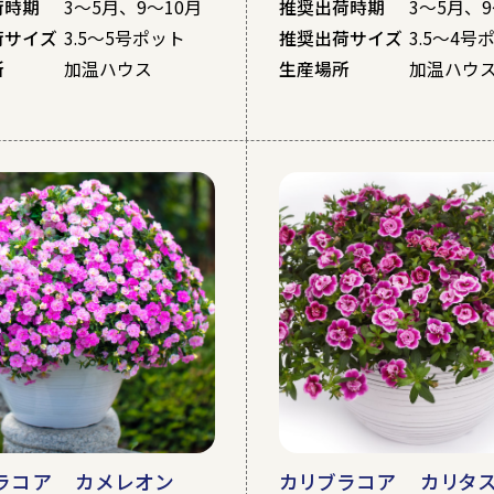
荷時期
3～5月、9～10月
推奨出荷時期
3～5月、9
荷サイズ
3.5～5号ポット
推奨出荷サイズ
3.5～4号
所
加温ハウス
生産場所
加温ハウ
ラコア カメレオン
カリブラコア カリタス