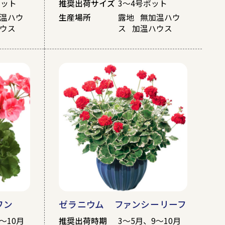
ポット
推奨出荷サイズ
3～4号ポット
加温ハウ
生産場所
露地 無加温ハウ
ハウス
ス 加温ハウス
ワン
ゼラニウム ファンシーリーフ
～10月
推奨出荷時期
3～5月、9～10月