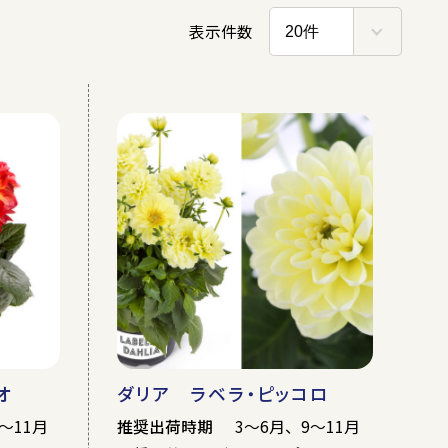
マス
母の日
ハロウィン
オ
ダリア ラベラ・ピッコロ
～11月
推奨出荷時期
3～6月、9～11月