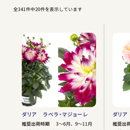
全341件中20件を表示しています
春
夏
露地
無加温ハ
ダリア ラベラ・マジョーレ
ダリア
推奨出荷時期
3～6月、9～11月
推奨出