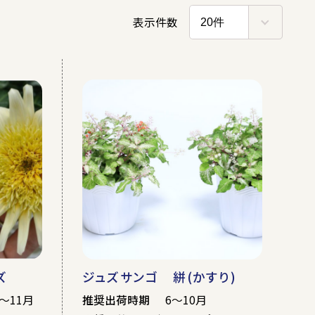
マス
母の日
ハロウィン
ズ
ジュズサンゴ 絣(かすり)
～11月
推奨出荷時期
6～10月