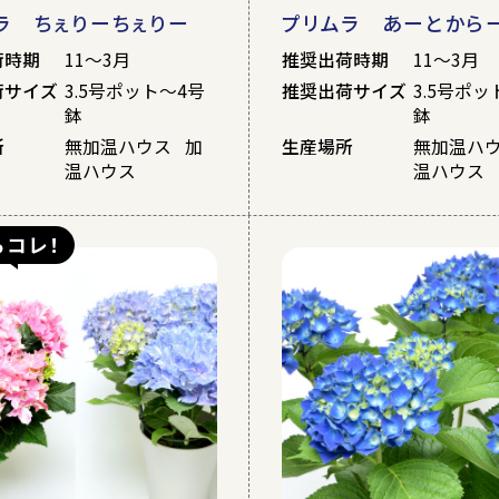
ラ ちぇりーちぇりー
プリムラ あーとから
荷時期
11～3月
推奨出荷時期
11～3月
荷サイズ
3.5号ポット～4号
推奨出荷サイズ
3.5号ポッ
鉢
鉢
所
無加温ハウス 加
生産場所
無加温ハ
温ハウス
温ハウス
らコレ！