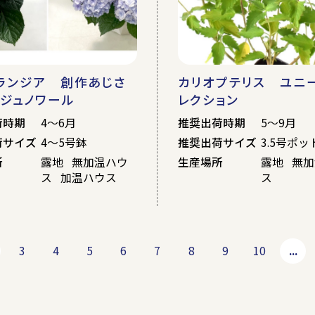
ランジア 創作あじさ
カリオプテリス ユニ
ンジュノワール
レクション
荷時期
4～6月
推奨出荷時期
5～9月
荷サイズ
4～5号鉢
推奨出荷サイズ
3.5号ポッ
所
露地 無加温ハウ
生産場所
露地 無
ス 加温ハウス
ス
3
4
5
6
7
8
9
10
...