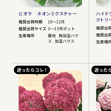
ビオラ ネオンミクスチャー
ハイド
クトリー
推奨出荷時期
10～12月
推奨出
推奨出荷サイズ
3～3.5号ポット
推奨出
生産場所
露地 無加温ハウ
ス 加温ハウス
生産場
迷ったらコレ！
迷った