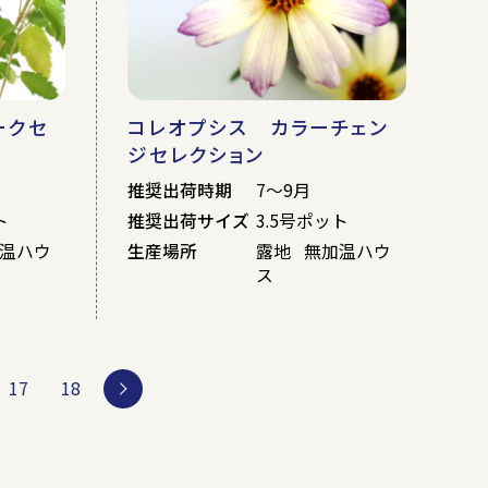
ークセ
コレオプシス カラーチェン
ジセレクション
推奨出荷時期
7～9月
ト
推奨出荷サイズ
3.5号ポット
加温ハウ
生産場所
露地 無加温ハウ
ス
17
18