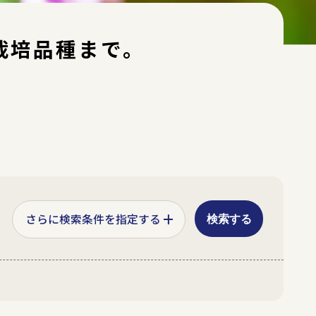
栽培品種まで。
検索する
ジ
紫
その他