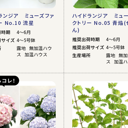
ランジア ミューズファ
ハイドランジア ミュ
 No.10 流星
クトリー No.05 青焔
ん)
荷時期
4～6月
推奨出荷時期
4～6月
荷サイズ
4～5号鉢
推奨出荷サイズ
4～5号鉢
所
露地 無加温ハウ
ス 加温ハウス
生産場所
露地 無
ス 加温
らコレ！