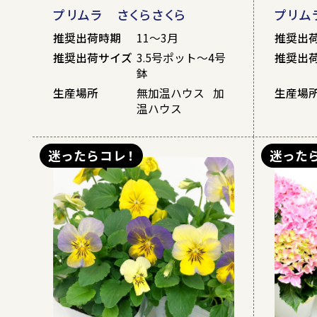
プリムラ さくらさくら
プリム
推奨出荷時期
11～3月
推奨出
推奨出荷サイズ
3.5号ポット～4号
推奨出
鉢
生産場所
無加温ハウス 加
生産場
温ハウス
迷ったらコレ！
迷った