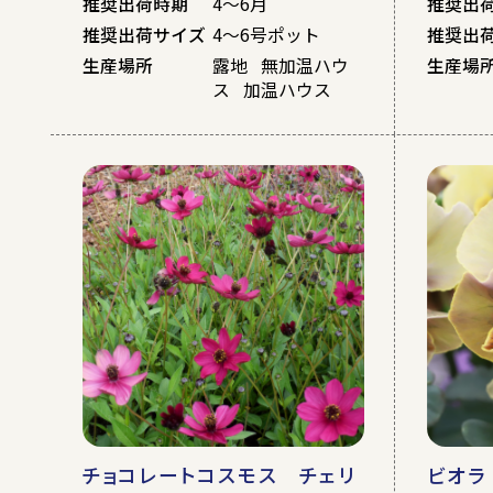
推奨出荷時期
4～6月
推奨出
推奨出荷サイズ
4～6号ポット
推奨出
生産場所
露地 無加温ハウ
生産場
ス 加温ハウス
チョコレートコスモス チェリ
ビオラ