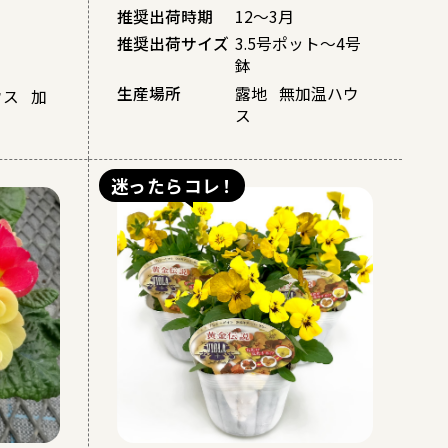
推奨出荷時期
12～3月
推奨出荷サイズ
3.5号ポット～4号
鉢
鉢
生産場所
露地 無加温ハウ
ウス 加
ス
迷ったらコレ！