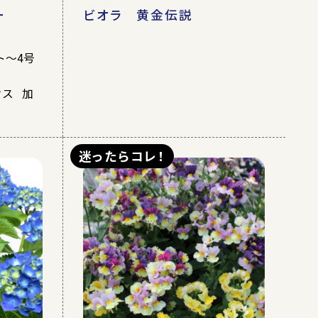
ー
ビオラ 黄金伝説
ト～4号
ウス 加
迷ったらコレ！