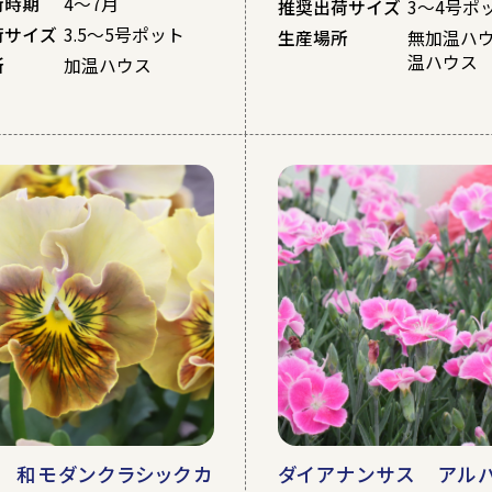
荷時期
4～7月
推奨出荷サイズ
3～4号ポ
荷サイズ
3.5～5号ポット
生産場所
無加温ハ
温ハウス
所
加温ハウス
 和モダンクラシックカ
ダイアナンサス アル