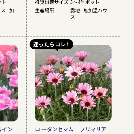
ット
推奨出荷サイズ
3～4号ポット
ウス 加
生産場所
露地 無加温ハウ
ス
迷ったらコレ！
パイン
ローダンセマム プリマリア