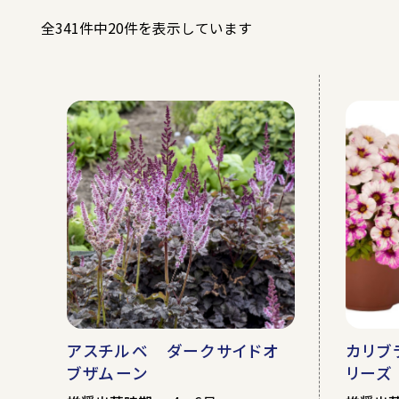
全341件中20件を表示しています
春
夏
露地
無加温ハ
アスチルベ ダークサイドオ
カリブ
ブザムーン
リーズ