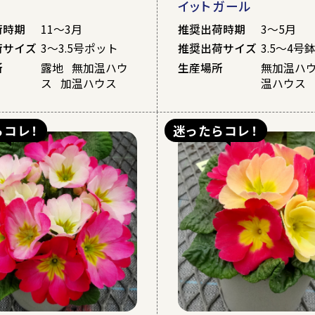
イットガール
荷時期
11～3月
推奨出荷時期
3～5月
荷サイズ
3～3.5号ポット
推奨出荷サイズ
3.5～4号
所
露地 無加温ハウ
生産場所
無加温ハ
ス 加温ハウス
温ハウス
らコレ！
迷ったらコレ！