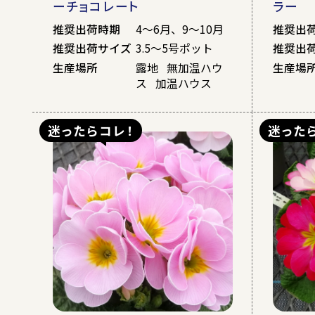
ーチョコレート
ラー
推奨出荷時期
4～6月、9～10月
推奨出
推奨出荷サイズ
3.5～5号ポット
推奨出
生産場所
露地 無加温ハウ
生産場
ス 加温ハウス
迷ったらコレ！
迷った