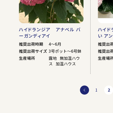
ハイドランジア アナベル バ
ハイド
ーガンディアイ
い ア
推奨出荷時期
4～6月
推奨出
推奨出荷サイズ
3号ポット～6号鉢
推奨出
生産場所
露地 無加温ハウ
生産場
ス 加温ハウス
1
2