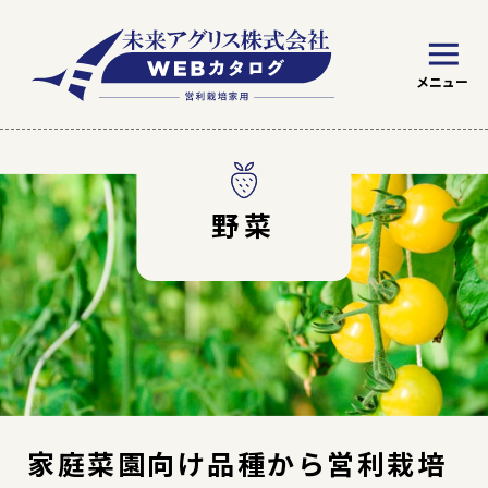
※ WEBカタログの見方
トマト
野菜
野菜
絞り込み条件を指定
草花苗
家庭菜園向け品種から営利栽培
草花種子