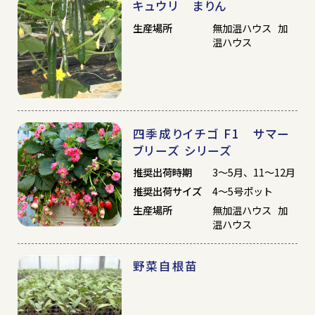
キュウリ まりん
生産場所
無加温ハウス 加
温ハウス
四季成りイチゴ F1 サマー
ブリーズ シリーズ
推奨出荷時期
3～5月、11～12月
推奨出荷サイズ
4～5号ポット
生産場所
無加温ハウス 加
温ハウス
野菜自根苗