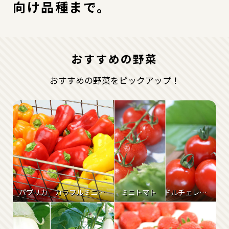
向け品種まで。
野菜
おすすめの野菜
観葉植物
おすすめの野菜をピックアップ！
園芸資材
商品一覧
（索引から探す）
パプリカ カラフルミニパピー
ミニトマト ドルチェレッド
リーフレット・
POPダウンロード