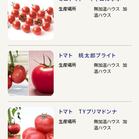
クリスマス
母の日
生産場所
無加温ハウス 加
ハロウィン
温ハウス
露地
無加温ハウス
トマト 桃太郎ブライト
加温ハウス
その他
生産場所
無加温ハウス 加
温ハウス
トマト TYプリマドンナ
生産場所
無加温ハウス 加
温ハウス