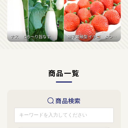
ナス とろ～り旨なす
種子繁殖型 イチゴ よつぼし
商品一覧
商品検索