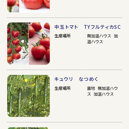
中玉トマト TYフルティカSC
生産場所
無加温ハウス 加
温ハウス
キュウリ なつめく
生産場所
露地 無加温ハウ
ス 加温ハウス