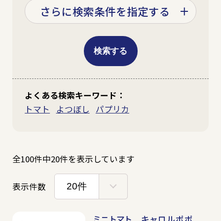
検索する
赤色
青色
黄色
ピンク
トマト
よつぼし
パプリカ
オレンジ
紫
その他
白色
全100件中20件を表示しています
春
夏
秋
冬
ミニトマト キャロルポポ