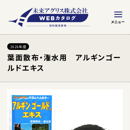
2026年度
※ WEBカタログの見方
トマト
野菜
葉面散布・潅水用 アルギンゴー
ルドエキス
絞り込み条件を指定
草花苗
草花種子