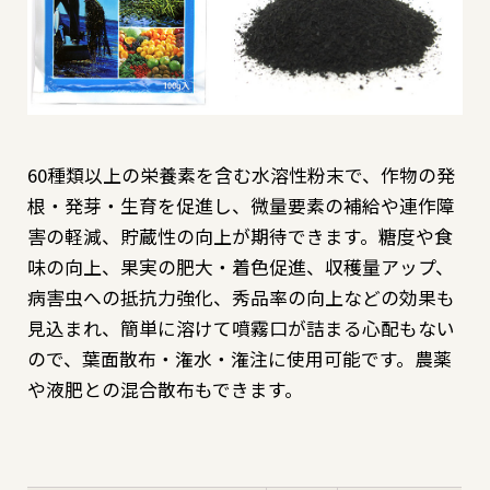
野菜
観葉植物
60種類以上の栄養素を含む水溶性粉末で、作物の発
根・発芽・生育を促進し、微量要素の補給や連作障
害の軽減、貯蔵性の向上が期待できます。糖度や食
園芸資材
味の向上、果実の肥大・着色促進、収穫量アップ、
病害虫への抵抗力強化、秀品率の向上などの効果も
見込まれ、簡単に溶けて噴霧口が詰まる心配もない
ので、葉面散布・潅水・潅注に使用可能です。農薬
商品一覧
（索引から探す）
や液肥との混合散布もできます。
リーフレット・
POPダウンロード